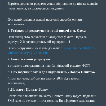
Вартість доставки розраховується відповідно до цін та тарифів
перевізників, та оплачується покупцем.
Для нашіх клієнтів наявні наступні способи оплати
замовлення:
1.
Готівковий розрахунок в точці видачі в м. Одеса
Наш склад авто запчастин знаходиться у місті Одеса за
адресую 2-й Аеропортовський провулок, 11
Відео-інструкція - Як к нам доїхати:
https://youtu.be/h6Mrnrp-
wRI?si=LPQEyhg1C5OhOs0r
2.
Безготівковий розрахунок:
з оплатою замовлення на наш банківський рахунок ФОП
3.
Накладений платіж для відправлень «Новою Поштою»
(
після попередньої сплати авансу 20% від вартості
замовлення)
4 .
На карту Приват Банку
Реквізити для оплати на карту Приват Банку будуть надіслані
SMS-кою на телефон після того, як Ви оформите замовлення.