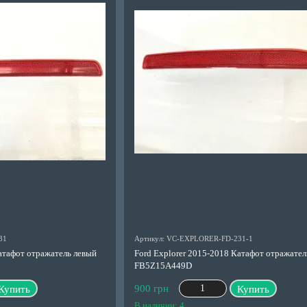
31
Артикул: VC-EXPLORER-FD-231-1
Катафот отражатель левый
Ford Explorer 2015-2018 Катафот отражате
FB5Z15A449D
900 грн
Купить
Купить
В наличии: 4