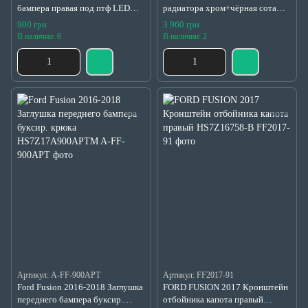
бампера правая под птф LED
радиатора хром+чёрная сота
хром HS7319952C, HS7Z-
HS7Z8200VA
900 грн
3 960 грн
17B814-CA
В наличии: 6
В наличии: 2
Артикул: A-FF-900APT
Артикул: FF2017-91
Ford Fusion 2016-2018 Заглушка
FORD FUSION 2017 Кронштейн
переднего бампера буксир.
отбойника капота правый