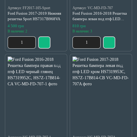
Артикул: FF2017-105-Sport
Артикул: VC-MD-FD-707
Ford Fusion 2017-2019 Нижняя
Ford Fusion 2016-2018 Решетка
решетка Sport HS7317B968VA
бампера левая под птф LED
черный глянец HS7319953C,
4 500 грн
810 грн
HS7Z-17B814-CB
В наличии: 2
В наличии: 3