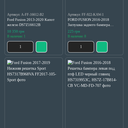
Артикул: A-FF-16612-B2
Артикул: FF-922-KAW-1
Ford Fusion 2013-2020 Капот
FORD FUSION 2016-2018
железо DS7Z16612B
Заглушка заднего бампера
матовая DS7317A989BAXWAA,
10 350 грн
225 грн
5342841
В наличии: 1
В наличии: 8