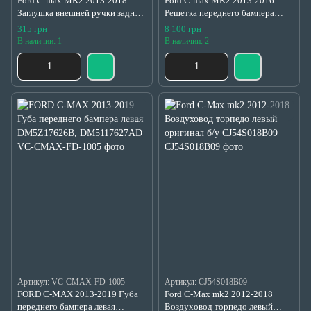
Ford C-max MK2 2013-2018
Ford C-max MK2 2013-2016
Заглушка внешней ручки задней
Решетка переднего бампера
правой оригинал б/у
центральная usa DM5Z-17K945-
315 грн
8 100 грн
AM51U218B08
BA
В наличии: 1
В наличии: 2
Артикул: VC-CMAX-FD-1005
Артикул: CJ54S018B09
FORD C-MAX 2013-2019 Губа
Ford C-Max mk2 2012-2018
переднего бампера левая
Воздуховод торпедо левый