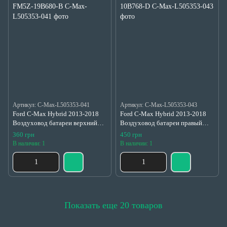
Артикул: C-Max-L505353-041
Артикул: C-Max-L505353-043
Ford C-Max Hybrid 2013-2018
Ford C-Max Hybrid 2013-2018
Воздуховод батареи верхний
Воздуховод батареи правый
левый оригинал б/у FM5Z-
оригинал б/у FM5Z-10B768-D
360 грн
450 грн
19B680-B
В наличии: 1
В наличии: 1
Показать еще 20 товаров