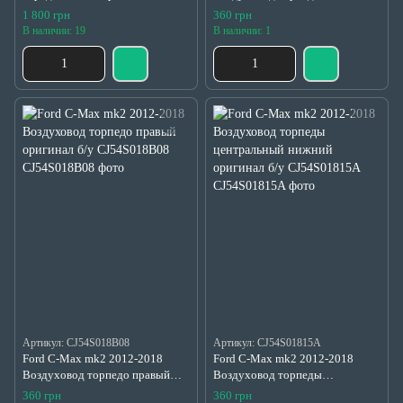
DM5Z17626B, DM5117627AD
оригинал б/у CJ54S018B09
1 800 грн
360 грн
В наличии: 19
В наличии: 1
Артикул: CJ54S018B08
Артикул: CJ54S01815A
Ford C-Max mk2 2012-2018
Ford C-Max mk2 2012-2018
Воздуховод торпедо правый
Воздуховод торпеды
оригинал б/у CJ54S018B08
центральный нижний оригинал
360 грн
360 грн