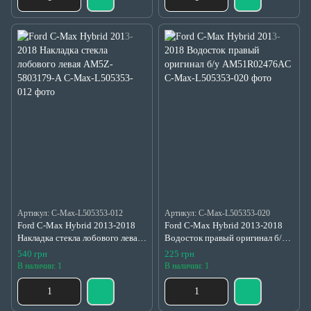
Артикул: C-Max-L505353-012
Артикул: C-Max-L505353-020
Ford C-Max Hybrid 2013-2018
Ford C-Max Hybrid 2013-2018
Накладка стекла лобового левая
Водосток правый оригинал б/у
AM5Z-5803179-A
AM51R02476AC
540 грн
225 грн
В наличии: 1
В наличии: 1