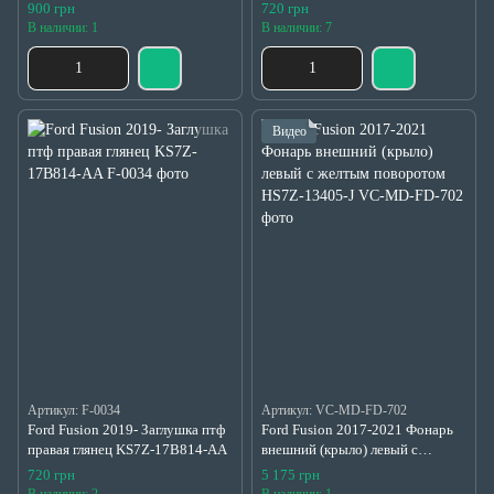
AA
900 грн
720 грн
В наличии: 1
В наличии: 7
Видео
Артикул: F-0034
Артикул: VC-MD-FD-702
Ford Fusion 2019- Заглушка птф
Ford Fusion 2017-2021 Фонарь
правая глянец KS7Z-17B814-AA
внешний (крыло) левый с
желтым поворотом HS7Z-13405-
720 грн
5 175 грн
J
В наличии: 2
В наличии: 1