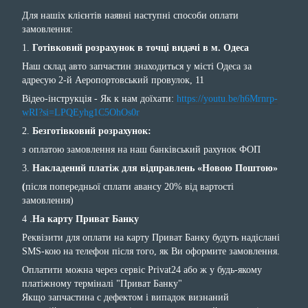
Для нашіх клієнтів наявні наступні способи оплати
замовлення:
1.
Готівковий розрахунок в точці видачі в м. Одеса
Наш склад авто запчастин знаходиться у місті Одеса за
адресую 2-й Аеропортовський провулок, 11
Відео-інструкція - Як к нам доїхати:
https://youtu.be/h6Mrnrp-
wRI?si=LPQEyhg1C5OhOs0r
2.
Безготівковий розрахунок:
з оплатою замовлення на наш банківський рахунок ФОП
3.
Накладений платіж для відправлень «Новою Поштою»
(
після попередньої сплати авансу 20% від вартості
замовлення)
4 .
На карту Приват Банку
Реквізити для оплати на карту Приват Банку будуть надіслані
SMS-кою на телефон після того, як Ви оформите замовлення.
Оплатити можна через сервіс Privat24 або ж у будь-якому
платіжному терміналі "Приват Банку"
Якщо запчастина с дефектом і випадок визнаний