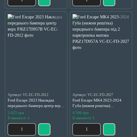
Артикул: VC-EC-FD-2012
Артикул: VC-EC-FD-2027
Ford Escape 2023 Накладка
Ford Escape MK4 2023-2024
переднього бампера центр верх
Губа (нижня решітка)
PJ6Z17D957B
переднього бампера під 2
2 025 грн
4 500 грн
парктроніка матова
В наявності: 4
В наявності: 3
PJ6Z17D957A