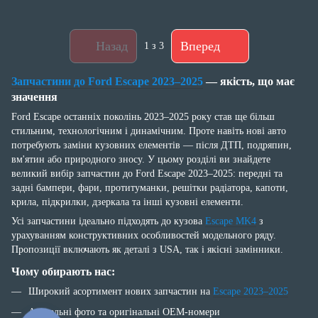
Назад
Вперед
1
з 3
Запчастини до Ford Escape 2023–2025
— якість, що має
значення
Ford Escape останніх поколінь 2023–2025 року став ще більш
стильним, технологічним і динамічним. Проте навіть нові авто
потребують заміни кузовних елементів — після ДТП, подряпин,
вм'ятин або природного зносу. У цьому розділі ви знайдете
великий вибір запчастин до Ford Escape 2023–2025: передні та
задні бампери, фари, протитуманки, решітки радіатора, капоти,
крила, підкрилки, дзеркала та інші кузовні елементи.
Усі запчастини ідеально підходять до кузова
Escape MK4
з
урахуванням конструктивних особливостей модельного ряду.
Пропозиції включають як деталі з USA, так і якісні замінники.
Чому обирають нас:
Широкий асортимент нових запчастин на
Escape 2023–2025
Актуальні фото та оригінальні OEM-номери