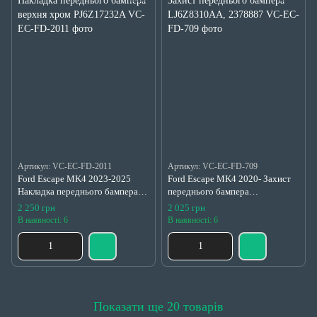
Артикул: VC-EC-FD-2011
Артикул: VC-EC-FD-709
Ford Escape MK4 2023-2025
Ford Escape MK4 2020- Захист
Накладка переднього бампера
переднього бампера
верхня хром PJ6Z17232A
LJ6Z8310AA, 2378887
2 250 грн
2 025 грн
В наявності: 6
В наявності: 6
Показати ще 20 товарів