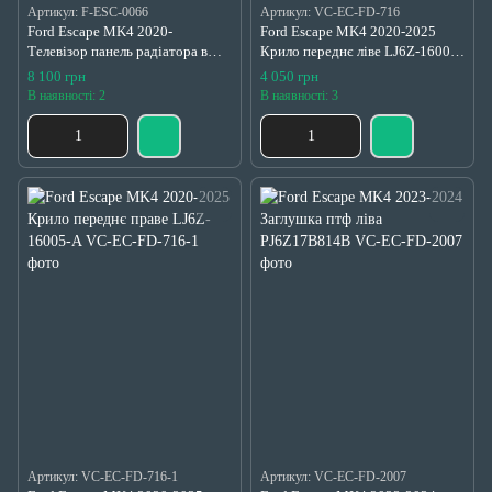
Артикул: F-ESC-0066
Артикул: VC-EC-FD-716
Ford Escape MK4 2020-
Ford Escape MK4 2020-2025
Телевізор панель радіатора в
Крило переднє ліве LJ6Z-16006-
зборі з жалюзі LX6Z5816146B,
C
8 100 грн
4 050 грн
LX6Z5816146A
В наявності: 2
В наявності: 3
Артикул: VC-EC-FD-716-1
Артикул: VC-EC-FD-2007