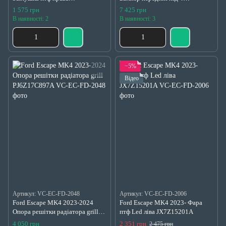
PJ6Z17B814A
парктроніка
1 575 грн
7 425 грн
PJ6Z17D957BAPTM
В наявності: 2
В наявності: 3
−5%
Відео
Артикул: VC-EC-FD-2048
Артикул: VC-EC-FD-2006
Ford Escape MK4 2023-2024
Ford Escape MK4 2023- Фара
Опора решітки радіатора grill
птф Led ліва JX7Z15201A
PJ6Z17C897A
4 050 грн
2 351 грн
2 475 грн