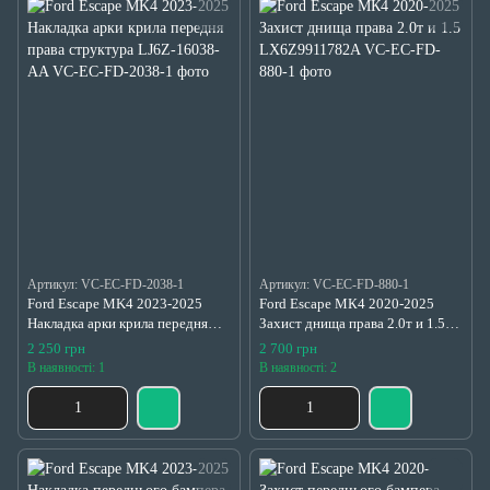
Артикул: VC-EC-FD-2038-1
Артикул: VC-EC-FD-880-1
Ford Escape MK4 2023-2025
Ford Escape МК4 2020-2025
Накладка арки крила передня
Захист днища права 2.0т и 1.5
права структура LJ6Z-16038-AA
LX6Z9911782A
2 250 грн
2 700 грн
В наявності: 1
В наявності: 2