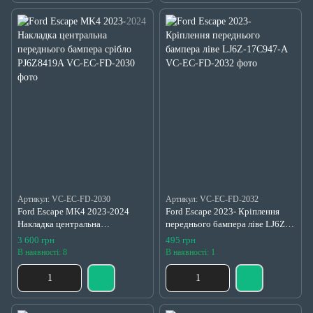
Артикул: VC-EC-FD-2030
Артикул: VC-EC-FD-2032
Ford Escape MK4 2023-2024
Ford Escape 2023- Кріплення
Накладка центральна
переднього бампера ліве LJ6Z-
переднього бампера срібло
17C947-A
3 600 грн
495 грн
PJ6Z8419A
В наявності: 8
В наявності: 1