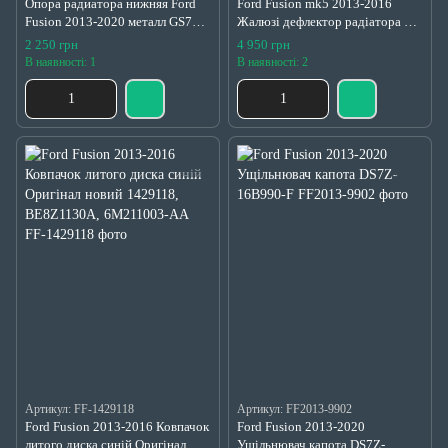
Опора радиатора нижняя Ford
Ford Fusion mk5 2013-2016
Fusion 2013-2020 металл GS7Z-
Жалюзі дефлектор радіатора без
16138-A
мотора під радар DS7Z-8475-A
2 250 грн
4 950 грн
В наявності: 1
В наявності: 2
Артикул: FF-1429118
Артикул: FF2013-9902
Ford Fusion 2013-2016 Ковпачок
Ford Fusion 2013-2020
литого диска синій Оригінал
Ущільнювач капота DS7Z-