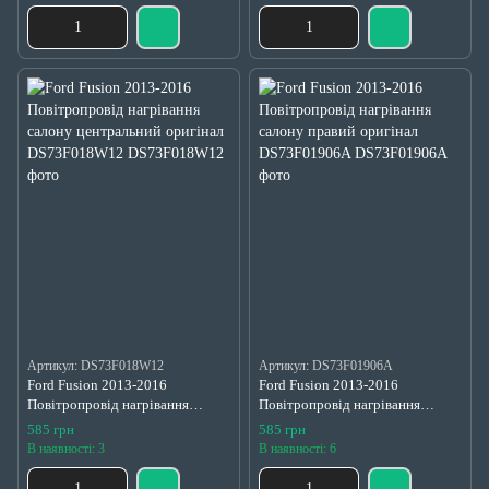
Артикул: DS73F018W12
Артикул: DS73F01906A
Ford Fusion 2013-2016
Ford Fusion 2013-2016
Повітропровід нагрівання
Повітропровід нагрівання
салону центральний оригінал
салону правий оригінал
585 грн
585 грн
DS73F018W12
DS73F01906A
В наявності: 3
В наявності: 6