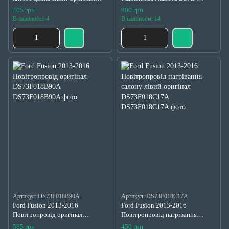
новий 1429118, BE8Z1130A,
16B990-F
405 грн
900 грн
6M211003-AA
В наявності: 4
В наявності: 14
Артикул: DS73F018B90A
Артикул: DS73F018C17A
Ford Fusion 2013-2016
Ford Fusion 2013-2016
Повітропровід оригінал
Повітропровід нагрівання
DS73F018B90A
салону лівий оригінал
585 грн
450 грн