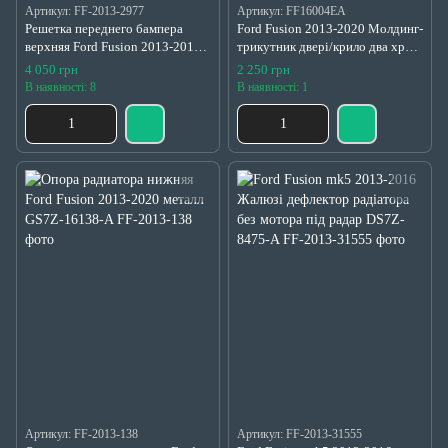
Артикул: FF-2013-2977
Артикул: FF16004EA
Решетка переднего бампера
Ford Fusion 2013-2020 Молдинг-
верхняя Ford Fusion 2013-2016
трикутник двері/крило два хром
черные соты мелкие хром обод
права Оригінал новий
4 050 грн
2 250 грн
DS7Z-8200-BA
ES7Z16004EA
В наявності: 8
В наявності: 1
Артикул: FF-2013-138
Артикул: FF-2013-31555