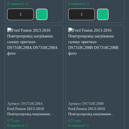
DS73F018C17A
В наявності: 4
В наявності: 3
Артикул: DS7318C298A
Артикул: DS7318C298B
Ford Fusion 2013-2016
Ford Fusion 2013-2016
Повітропровід нагрівання
Повітропровід нагрівання
салону оригінал DS7318C298A
салону оригінал DS7318C298B
675 грн
675 грн
В наявності: 5
В наявності: 3