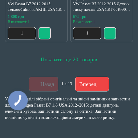
VW Passat B7 2012-2015
VW Passat B7 2012-2015 Датчик
Теплообмінник АКПП USA 1.8
тиску палива USA 1.8T 06K-906-
TSI 09G409061E
051-C
1 800 грн
675 грн
В наявності: 1
В наявності: 1
Показати ще 20 товарів
Назад
Вперед
1
з 13
У цьому розділі зібрані оригінальні та якісні замінники запчастин
для Volkswagen Passat B7 1.8 USA 2012–2015: деталі двигуна,
елементи кузова, запчастини салону та оптика. Запчастини
повністю сумісні з комплектаціями американського ринку.