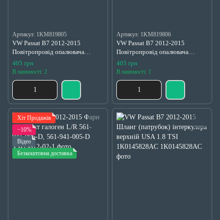
Артикул: 1KM819805
Артикул: 1KM819806
VW Passat B7 2012-2015
VW Passat B7 2012-2015
Повітропровід опалювача
Повітропровід опалювача
заднім пасажир середній лівий
заднім пасажир середній правий
405 грн
405 грн
1KM819805
1KM819806
В наявності: 2
В наявності: 1
Хіт Продажів
−10%
Відео
Безкоштовна доставка