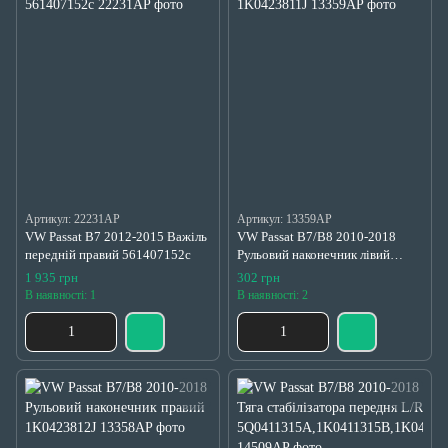
Артикул: 22231AP
Артикул: 13359AP
VW Passat B7 2012-2015 Важіль
VW Passat B7/B8 2010-2018
передній правий 561407152c
Рульовий наконечник лівий
1K0423811J
1 935 грн
302 грн
В наявності: 1
В наявності: 2