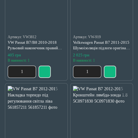
Артикул: VW3812
Артикул: VW-919
VW Passat B7/B8 2010-2018
Volkswagen Passat B7 2011-2015
Рульовий наконечник правий
Шумоізоляція підлоги оригінал
оригінал б/в 1K0423812J
б/в 2.5 USA 561863919E
405 грн
2 025 грн
В наявності: 1
В наявності: 1