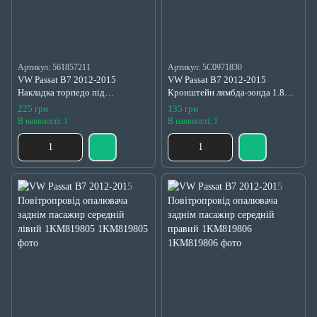
Артикул: 561857211
Артикул: 5C0971830
VW Passat B7 2012-2015
VW Passat B7 2012-2015
Накладка торпедо під
Кронштейн лямбда-зонда 1.8
регулювання світла ліва
5C0971830
225 грн
135 грн
561857211
В наявності: 1
В наявності: 1