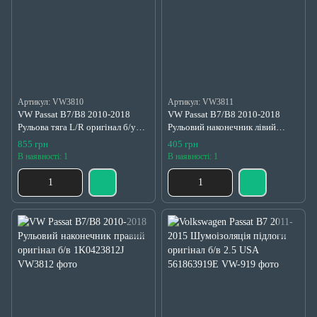
Артикул: VW3810
Артикул: VW3811
VW Passat B7/B8 2010-2018
VW Passat B7/B8 2010-2018
Рульова тяга L/R оригінал б/у
Рульовий наконечник лівий
561423810
оригінал б/в 1K0423811J
855 грн
405 грн
В наявності: 1
В наявності: 1