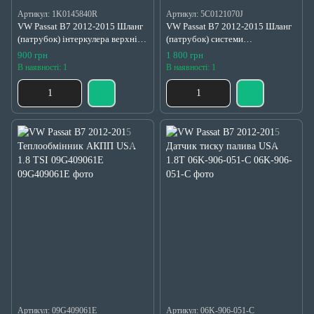
Артикул: 1K0145840R
Артикул: 5C0121070J
VW Passat B7 2012-2015 Шланг
VW Passat B7 2012-2015 Шланг
(патрубок) інтеркулера верхній
(патрубок) системи
USA 1.8 TSI 1K0145840R
охолодження USA 1.8 TSI
900 грн
1 800 грн
5C0121070J
В наявності: 1
В наявності: 1
Артикул: 09G409061E
Артикул: 06K-906-051-C