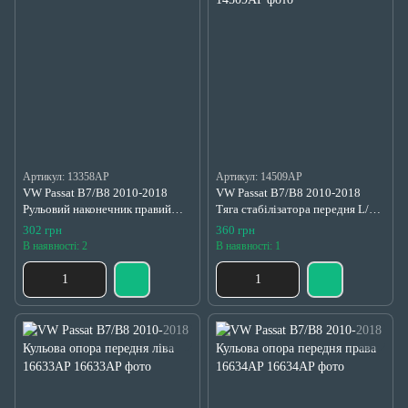
Артикул: 13358AP
Артикул: 14509AP
VW Passat B7/B8 2010-2018
VW Passat B7/B8 2010-2018
Рульовий наконечник правий
Тяга стабілізатора передня L/R
1K0423812J
5Q0411315A,1K0411315B,1K04
302 грн
360 грн
11315D
В наявності: 2
В наявності: 1