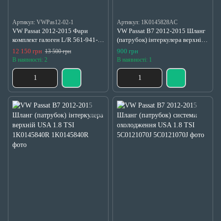
Артикул: VWPas12-02-1
Артикул: 1K0145828AC
VW Passat 2012-2015 Фари
VW Passat B7 2012-2015 Шланг
комплект галоген L/R 561-941-
(патрубок) інтеркулера верхній
006-D, 561-941-005-D
USA 1.8 TSI 1K0145828AC
12 150 грн
900 грн
13 500 грн
В наявності: 2
В наявності: 1