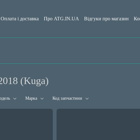
Оплата і доставка
Про ATG.IN.UA
Відгуки про магазин
Ко
да користувача
Блог
2018 (Kuga)
одель
Марка
Код запчастини