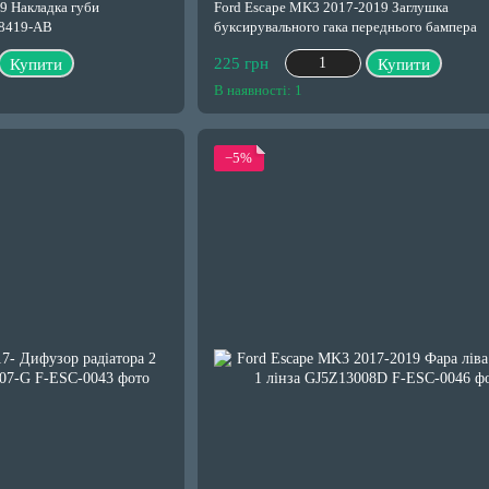
9 Накладка губи
Ford Escape MK3 2017-2019 Заглушка
-8419-AB
буксирувального гака переднього бампера
GV4517A989ACW
225 грн
Купити
Купити
В наявності: 1
−5%