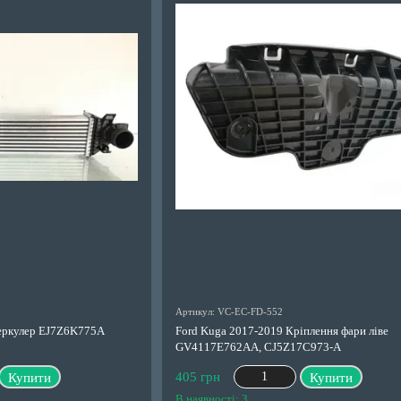
Артикул: VC-EC-FD-552
теркулер EJ7Z6K775A
Ford Kuga 2017-2019 Кріплення фари ліве
GV4117E762AA, CJ5Z17C973-A
405 грн
Купити
Купити
В наявності: 3