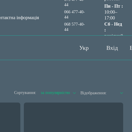
44
Пн - Пт :
10:00–
066 477-40-
44
нтактна інформація
17:00
Сб - Нед
068 577-40-
44
:
вихідний
Передзвонити вам?
Укр
Вхід
Сортування:
за популярністю
Відображення: