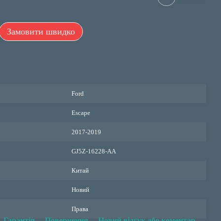
Замовити швидко
Ford
Escape
2017-2019
GJ5Z-16228-АА
Китай
Новий
Права
Гарантія
Повернення
Новий відгук або коментар