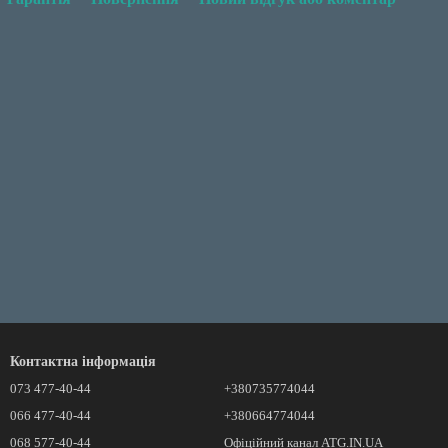
Контактна інформація
073 477-40-44
+380735774044
066 477-40-44
+380664774044
068 577-40-44
Офіційний канал ATG.IN.UA