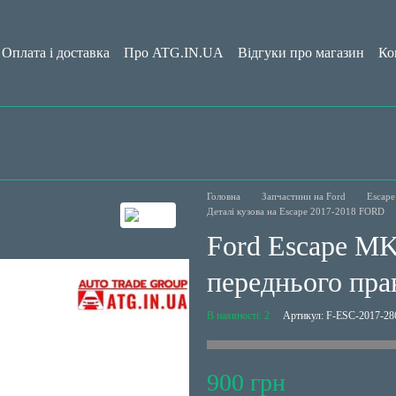
Оплата і доставка
Про ATG.IN.UA
Відгуки про магазин
Ко
да користувача
Блог
Головна
Запчастини на Ford
Escape
Деталі кузова на Escape 2017-2018 FORD
Ford Escape M
переднього пр
В наявності: 2
Артикул: F-ESC-2017-28
900 грн