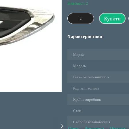
В наявності: 2
Купити
Характеристики
Марка
Модель
Рік виготовлення авто
Код запчастини
Країна виробник
Стан
Сторона встановлення
Опис
Доставка
Оплата