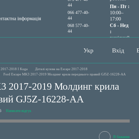
44
Пн - Пт :
10:00–
066 477-40-
44
нтактна інформація
17:00
Сб - Нед
068 577-40-
44
:
вихідний
Передзвонити вам?
Укр
Вхід
 2017-2018 I Kuga
Деталі кузова на Escape 2017-2018
Ford Escape MK3 2017-2019 Молдинг крила переднього правий GJ5Z-16228-АА
K3 2017-2019 Молдинг крила
авий GJ5Z-16228-АА
6
Написати відгук
В бажання