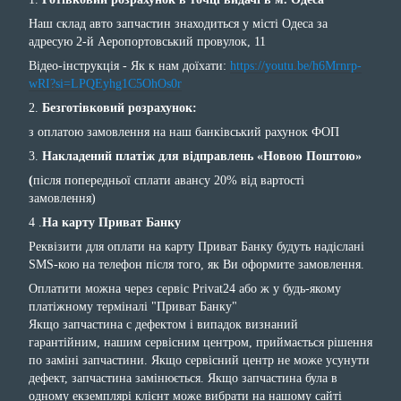
Наш склад авто запчастин знаходиться у місті Одеса за
адресую 2-й Аеропортовський провулок, 11
Відео-інструкція - Як к нам доїхати:
https://youtu.be/h6Mrnrp-
wRI?si=LPQEyhg1C5OhOs0r
2.
Безготівковий розрахунок:
з оплатою замовлення на наш банківський рахунок ФОП
3.
Накладений платіж для відправлень «Новою Поштою»
(
після попередньої сплати авансу 20% від вартості
замовлення)
4 .
На карту Приват Банку
Реквізити для оплати на карту Приват Банку будуть надіслані
SMS-кою на телефон після того, як Ви оформите замовлення.
Оплатити можна через сервіс Privat24 або ж у будь-якому
платіжному терміналі "Приват Банку"
Якщо запчастина с дефектом і випадок визнаний
гарантійним, нашим сервісним центром, приймається рішення
по заміні запчастини. Якщо сервісний центр не може усунути
дефект, запчастина замінюється. Якщо запчастина була в
одному екземплярі клієнт може вибрати на нашому сайті