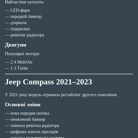
Найчастіше купують:
— LED-фари
— передній бампер
— дзеркала
— підкрилки
— решітки радіатора
Двигуни
Популярні мотори:
— 2.4 MultiAir
— 1.3 Turbo
Jeep Compass 2021–2023
У 2021 році модель отримала рестайлінг другого покоління.
Основні зміни
— нова передня оптика
— оновлений бампер
— змінена решітка радіатора
— цифрова панель приладів
— сучасна мультимедіа система