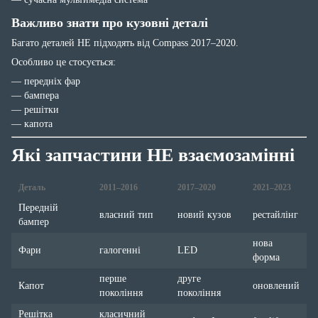
Важливо знати про кузовні деталі
Багато деталей НЕ підходять від Compass 2017–2020.
Особливо це стосується:
— передніх фар
— бампера
— решітки
— капота
Які запчастини НЕ взаємозамінні
Деталь
2011–2016
2017–2020
2021–2023
Передній
власний тип
новий кузов
рестайлінг
бампер
нова
Фари
галогенні
LED
форма
перше
друге
Капот
оновлений
покоління
покоління
Решітка
класичний