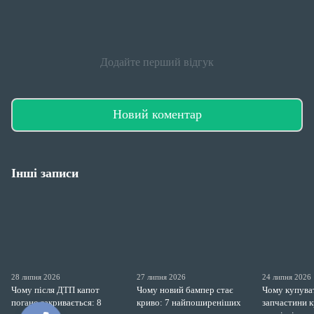
Додайте перший відгук
Новий коментар
Інші записи
28 липня 2026
27 липня 2026
24 липня 2026
Чому після ДТП капот
Чому новий бампер стає
Чому купува
погано закривається: 8
криво: 7 найпоширеніших
запчастини 