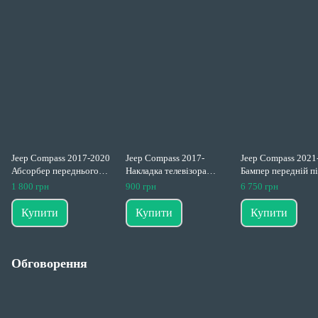
Jeep Compass 2017-2020
Jeep Compass 2017-
Jeep Compass 2021
Абсорбер переднього
Накладка телевізора
Бампер передній п
бампера 68243829AA
накладка передньої
пакртроніки
1 800 грн
900 грн
6 750 грн
панелі супорту радіатора
68552413AA
верх 55112645AA
Купити
Купити
Купити
Обговорення