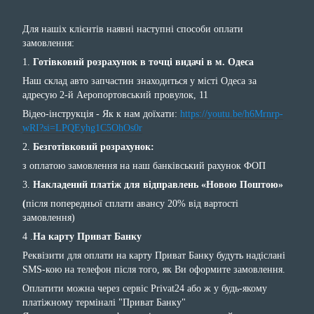
Для нашіх клієнтів наявні наступні способи оплати
замовлення:
1.
Готівковий розрахунок в точці видачі в м. Одеса
Наш склад авто запчастин знаходиться у місті Одеса за
адресую 2-й Аеропортовський провулок, 11
Відео-інструкція - Як к нам доїхати:
https://youtu.be/h6Mrnrp-
wRI?si=LPQEyhg1C5OhOs0r
2.
Безготівковий розрахунок:
з оплатою замовлення на наш банківський рахунок ФОП
3.
Накладений платіж для відправлень «Новою Поштою»
(
після попередньої сплати авансу 20% від вартості
замовлення)
4 .
На карту Приват Банку
Реквізити для оплати на карту Приват Банку будуть надіслані
SMS-кою на телефон після того, як Ви оформите замовлення.
Оплатити можна через сервіс Privat24 або ж у будь-якому
платіжному терміналі "Приват Банку"