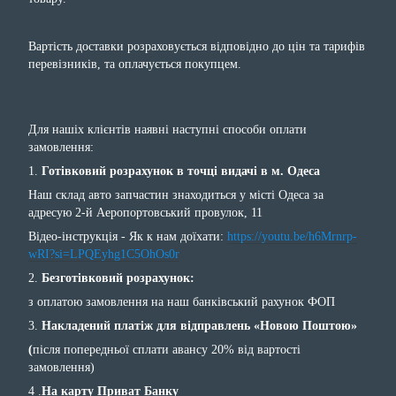
Вартість доставки розраховується відповідно до цін та тарифів
перевізників, та оплачується покупцем.
Для нашіх клієнтів наявні наступні способи оплати
замовлення:
1.
Готівковий розрахунок в точці видачі в м. Одеса
Наш склад авто запчастин знаходиться у місті Одеса за
адресую 2-й Аеропортовський провулок, 11
Відео-інструкція - Як к нам доїхати:
https://youtu.be/h6Mrnrp-
wRI?si=LPQEyhg1C5OhOs0r
2.
Безготівковий розрахунок:
з оплатою замовлення на наш банківський рахунок ФОП
3.
Накладений платіж для відправлень «Новою Поштою»
(
після попередньої сплати авансу 20% від вартості
замовлення)
4 .
На карту Приват Банку