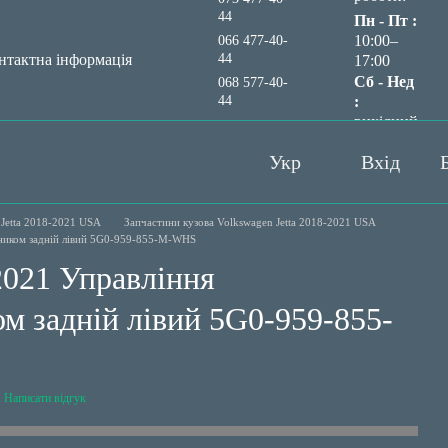
44
Пн - Пт :
10:00–
066 477-40-
44
нтактна інформація
17:00
Сб - Нед
068 577-40-
44
:
вихідний
Передзвонити вам?
Укр
Вхід
Jetta 2018-2021 USA
Запчастини кузова Volkswagen Jetta 2018-2021 USA
мником задній лівий 5G0-959-855-M-WHS
2021 Управління
м задній лівий 5G0-959-855-
Написати відгук