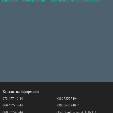
Гарантія
Повернення
Новий відгук або коментар
Контактна інформація
073 477-40-44
+380735774044
066 477-40-44
+380664774044
068 577-40-44
Офіційний канал ATG.IN.UA