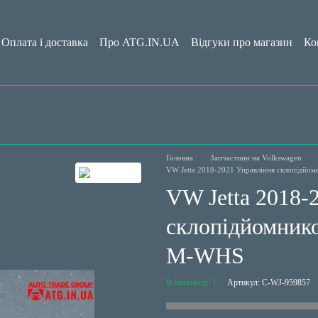
Оплата і доставка
Про ATG.IN.UA
Відгуки про магазин
Ко
да користувача
Блог
Головна
Запчастини на Volkswagen
VW Jetta 2018-2021 Управління склопідйо
VW Jetta 2018-
склопідйомнико
M-WHS
В наявності: 1
Артикул: C-WJ-959857