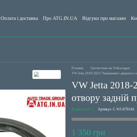
Оплата і доставка
Про ATG.IN.UA
Відгуки про магазин
Ко
да користувача
Блог
Головна
Запчастини на Volkswagen
VW Jetta 2018-2021 Ущільнювач дверного 
VW Jetta 2018-
отвору задній 
В наявності: 1
Артикул: C-WJ-67914A
1 350 грн