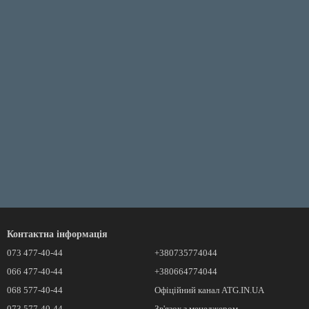
Контактна інформація
073 477-40-44
+380735774044
066 477-40-44
+380664774044
068 577-40-44
Офіційний канал ATG.IN.UA
073 577-40-44
Зв'язок з менеджером