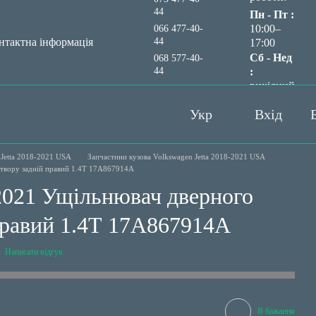
44
Пн - Пт :
10:00–
066 477-40-
44
нтактна інформація
17:00
Сб - Нед
068 577-40-
44
:
вихідний
Передзвонити вам?
Укр
Вхід
Jetta 2018-2021 USA
Запчастини кузова Volkswagen Jetta 2018-2021 USA
отвору задній правий 1.4Т 17A867914A
2021 Ущільнювач дверного
правий 1.4Т 17A867914A
Написати відгук
В бажання