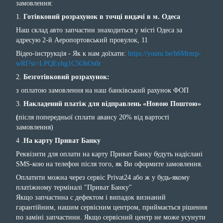
замовлення:
1.
Готівковий розрахунок в точці видачі в м. Одеса
Наш склад авто запчастин знаходиться у місті Одеса за
адресую 2-й Аеропортовський провулок, 11
Відео-інструкція - Як к нам доїхати:
https://youtu.be/h6Mrnrp-
wRI?si=LPQEyhg1C5OhOs0r
2.
Безготівковий розрахунок:
з оплатою замовлення на наш банківський рахунок ФОП
3.
Накладений платіж для відправлень «Новою Поштою»
(
після попередньої сплати авансу 20% від вартості
замовлення)
4 .
На карту Приват Банку
Реквізити для оплати на карту Приват Банку будуть надіслані
SMS-кою на телефон після того, як Ви оформите замовлення.
Оплатити можна через сервіс Privat24 або ж у будь-якому
платіжному терміналі "Приват Банку"
Якщо запчастина с дефектом і випадок визнаний
гарантійним, нашим сервісним центром, приймається рішення
по заміні запчастини. Якщо сервісний центр не може усунути