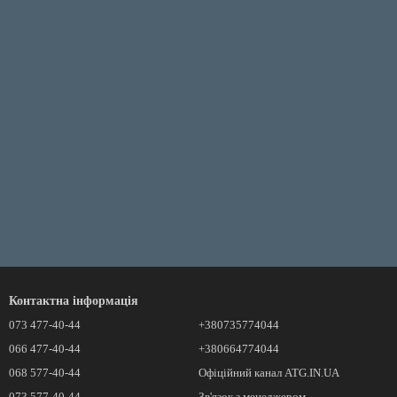
Контактна інформація
073 477-40-44
+380735774044
066 477-40-44
+380664774044
068 577-40-44
Офіційний канал ATG.IN.UA
073 577-40-44
Зв'язок з менеджером