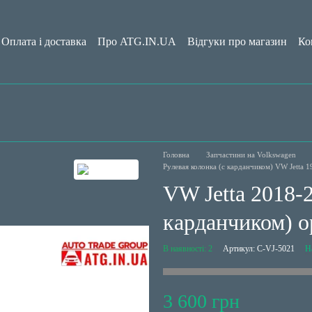
Оплата і доставка
Про ATG.IN.UA
Відгуки про магазин
Ко
да користувача
Блог
Головна
Запчастини на Volkswagen
Рулевая колонка (с карданчиком) VW Jett
VW Jetta 2018-
карданчиком) 
В наявності: 2
Артикул: C-VJ-5021
Н
3 600 грн