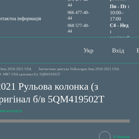
44
Пн - Пт :
10:00–
066 477-40-
44
нтактна інформація
17:00
Сб - Нед
068 577-40-
44
:
вихідний
Передзвонити вам?
Укр
Вхід
Jetta 2018-2021 USA
Запчастини двигуна Volkswagen Jetta 2018-2021 USA
a 19- MK7 USA оригинал б/у 5QM419502T
2021 Рульова колонка (з
оригінал б/в 5QM419502T
аписати відгук
В бажання