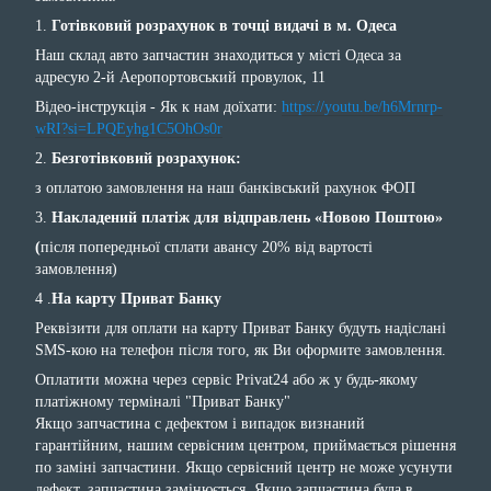
1.
Готівковий розрахунок в точці видачі в м. Одеса
Наш склад авто запчастин знаходиться у місті Одеса за
адресую 2-й Аеропортовський провулок, 11
Відео-інструкція - Як к нам доїхати:
https://youtu.be/h6Mrnrp-
wRI?si=LPQEyhg1C5OhOs0r
2.
Безготівковий розрахунок:
з оплатою замовлення на наш банківський рахунок ФОП
3.
Накладений платіж для відправлень «Новою Поштою»
(
після попередньої сплати авансу 20% від вартості
замовлення)
4 .
На карту Приват Банку
Реквізити для оплати на карту Приват Банку будуть надіслані
SMS-кою на телефон після того, як Ви оформите замовлення.
Оплатити можна через сервіс Privat24 або ж у будь-якому
платіжному терміналі "Приват Банку"
Якщо запчастина с дефектом і випадок визнаний
гарантійним, нашим сервісним центром, приймається рішення
по заміні запчастини. Якщо сервісний центр не може усунути
дефект, запчастина замінюється. Якщо запчастина була в