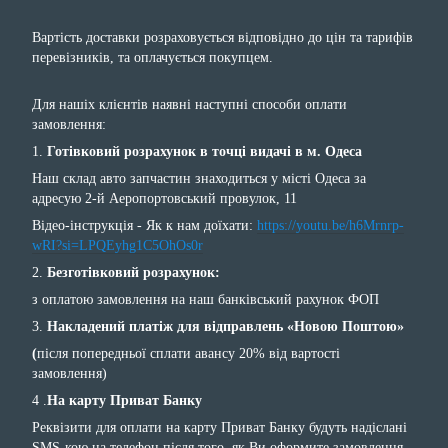
Вартість доставки розраховується відповідно до цін та тарифів
перевізників, та оплачується покупцем.
Для нашіх клієнтів наявні наступні способи оплати
замовлення:
1.
Готівковий розрахунок в точці видачі в м. Одеса
Наш склад авто запчастин знаходиться у місті Одеса за
адресую 2-й Аеропортовський провулок, 11
Відео-інструкція - Як к нам доїхати:
https://youtu.be/h6Mrnrp-
wRI?si=LPQEyhg1C5OhOs0r
2.
Безготівковий розрахунок:
з оплатою замовлення на наш банківський рахунок ФОП
3.
Накладений платіж для відправлень «Новою Поштою»
(
після попередньої сплати авансу 20% від вартості
замовлення)
4 .
На карту Приват Банку
Реквізити для оплати на карту Приват Банку будуть надіслані
SMS-кою на телефон після того, як Ви оформите замовлення.