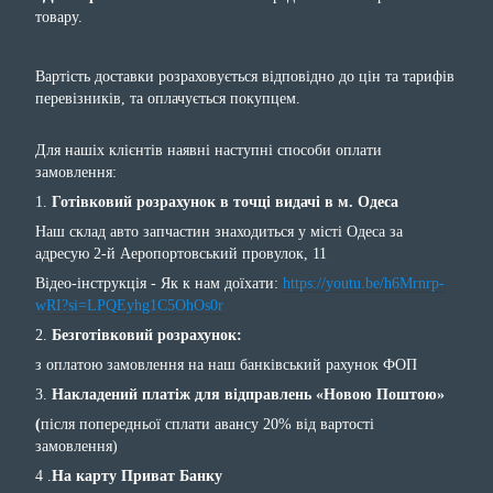
товару.
Вартість доставки розраховується відповідно до цін та тарифів
перевізників, та оплачується покупцем.
Для нашіх клієнтів наявні наступні способи оплати
замовлення:
1.
Готівковий розрахунок в точці видачі в м. Одеса
Наш склад авто запчастин знаходиться у місті Одеса за
адресую 2-й Аеропортовський провулок, 11
Відео-інструкція - Як к нам доїхати:
https://youtu.be/h6Mrnrp-
wRI?si=LPQEyhg1C5OhOs0r
2.
Безготівковий розрахунок:
з оплатою замовлення на наш банківський рахунок ФОП
3.
Накладений платіж для відправлень «Новою Поштою»
(
після попередньої сплати авансу 20% від вартості
замовлення)
4 .
На карту Приват Банку