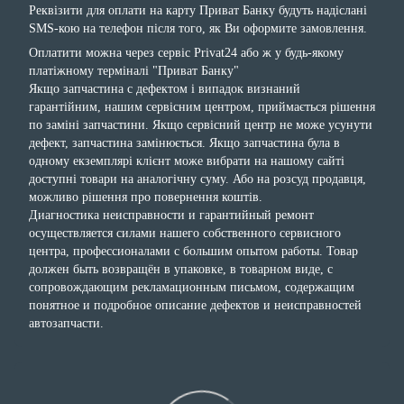
Реквізити для оплати на карту Приват Банку будуть надіслані
SMS-кою на телефон після того, як Ви оформите замовлення.
Оплатити можна через сервіс Privat24 або ж у будь-якому
платіжному терміналі "Приват Банку"
Якщо запчастина с дефектом і випадок визнаний
гарантійним, нашим сервісним центром, приймається рішення
по заміні запчастини. Якщо сервісний центр не може усунути
дефект, запчастина замінюється. Якщо запчастина була в
одному екземплярі клієнт може вибрати на нашому сайті
доступні товари на аналогічну суму. Або на розсуд продавця,
можливо рішення про повернення коштів.
Диагностика неисправности и гарантийный ремонт
осуществляется силами нашего собственного сервисного
центра, профессионалами с большим опытом работы. Товар
должен быть возвращён в упаковке, в товарном виде, с
сопровождающим рекламационным письмом, содержащим
понятное и подробное описание дефектов и неисправностей
автозапчасти.