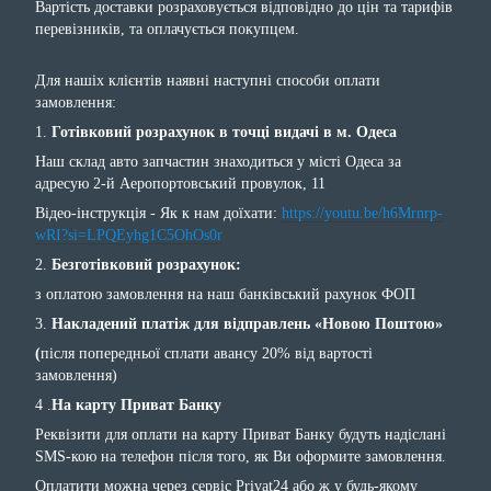
Вартість доставки розраховується відповідно до цін та тарифів
перевізників, та оплачується покупцем.
Для нашіх клієнтів наявні наступні способи оплати
замовлення:
1.
Готівковий розрахунок в точці видачі в м. Одеса
Наш склад авто запчастин знаходиться у місті Одеса за
адресую 2-й Аеропортовський провулок, 11
Відео-інструкція - Як к нам доїхати:
https://youtu.be/h6Mrnrp-
wRI?si=LPQEyhg1C5OhOs0r
2.
Безготівковий розрахунок:
з оплатою замовлення на наш банківський рахунок ФОП
3.
Накладений платіж для відправлень «Новою Поштою»
(
після попередньої сплати авансу 20% від вартості
замовлення)
4 .
На карту Приват Банку
Реквізити для оплати на карту Приват Банку будуть надіслані
SMS-кою на телефон після того, як Ви оформите замовлення.
Оплатити можна через сервіс Privat24 або ж у будь-якому