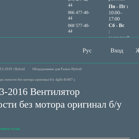
44
Пн - Пт :
10:00–
066 477-40-
44
17:00
Сб - Вс
068 577-40-
44
:
выходной
Перезвонить вам?
Рус
Вход
Ж
13-2019 | Hybrid
Оборудование для Fusion Hybrid
ра лопости без мотора оригинал б/у dg9z-8c607-j
13-2016 Вентилятор
сти без мотора оригинал б/у
тавить отзыв