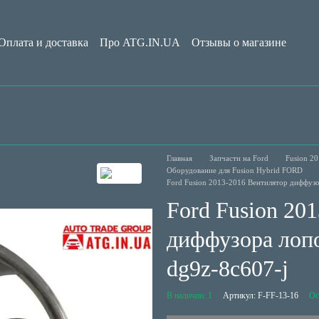
Оплата и доставка
Про ATG.IN.UA
Отзывы о магазине
Обмен и возврат
Пользовательское соглашение
Блог
Главная
Запчасти на Ford
Fusion 20
Оборудование для Fusion Hybrid FORD
Ford Fusion 2013-2016 Вентилятор диффузо
Ford Fusion 20
диффузора лопо
dg9z-8c607-j
В наличии: 1
Артикул: F-FF-13-16
Ос