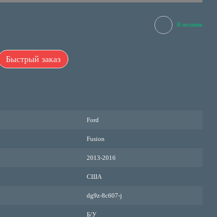
В желания
Быстрый заказ
Ford
Fusion
2013-2016
США
dg9z-8c607-j
Б/У