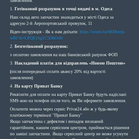
замовлення:
1.
Готівковий розрахунок в точці видачі в м. Одеса
Наш склад авто запчастин знаходиться у місті Одеса за
адресую 2-й Аеропортовський провулок, 11
Відео-інструкція - Як к нам доїхати:
https://youtu.be/h6Mrnrp-
wRI?si=LPQEyhg1C5OhOs0r
2.
Безготівковий розрахунок:
з оплатою замовлення на наш банківський рахунок ФОП
3.
Накладений платіж для відправлень «Новою Поштою»
(
після попередньої сплати авансу 20% від вартості
замовлення)
4 .
На карту Приват Банку
Реквізити для оплати на карту Приват Банку будуть надіслані
SMS-кою на телефон після того, як Ви оформите замовлення.
Оплатити можна через сервіс Privat24 або ж у будь-якому
платіжному терміналі "Приват Банку"
Якщо запчастина с дефектом і випадок визнаний
гарантійним, нашим сервісним центром, приймається рішення
по заміні запчастини. Якщо сервісний центр не може усунути