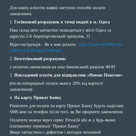
Для нашіх клієнтів наявні наступні способи оплати
замовлення:
1.
Готівковий розрахунок в точці видачі в м. Одеса
Наш склад авто запчастин знаходиться у місті Одеса за
адресую 2-й Аеропортовський провулок, 11
Відео-інструкція - Як к нам доїхати:
https://youtu.be/h6Mrnrp-
wRI?si=LPQEyhg1C5OhOs0r
2.
Безготівковий розрахунок:
з оплатою замовлення на наш банківський рахунок ФОП
3.
Накладений платіж для відправлень «Новою Поштою»
(
після попередньої сплати авансу 20% від вартості
замовлення)
4 .
На карту Приват Банку
Реквізити для оплати на карту Приват Банку будуть надіслані
SMS-кою на телефон після того, як Ви оформите замовлення.
Оплатити можна через сервіс Privat24 або ж у будь-якому
платіжному терміналі "Приват Банку"
Якщо запчастина с дефектом і випадок визнаний