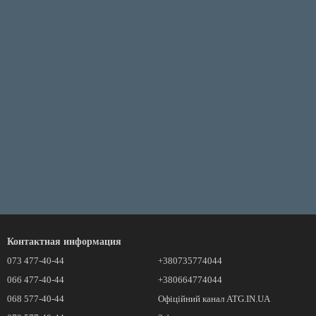
Контактная информация
073 477-40-44
+380735774044
066 477-40-44
+380664774044
068 577-40-44
Офіційний канал ATG.IN.UA