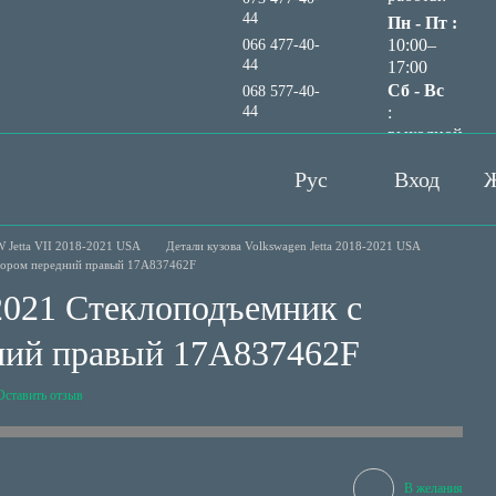
44
Пн - Пт :
10:00–
066 477-40-
44
17:00
Сб - Вс
068 577-40-
44
:
выходной
Перезвонить вам?
Рус
Вход
Ж
 Jetta VII 2018-2021 USA
Детали кузова Volkswagen Jetta 2018-2021 USA
отором передний правый 17A837462F
2021 Стеклоподъемник с
ний правый 17A837462F
Оставить отзыв
В желания