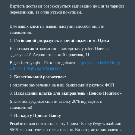
Вартість доставки розраховується відповідно до цін та тарифів
перевізників, та оплачується покупцем.
Для нашіх клієнтів наявні наступні способи оплати
замовлення:
1.
Готівковий розрахунок в точці видачі в м. Одеса
Наш склад авто запчастин знаходиться у місті Одеса за
адресую 2-й Аеропортовський провулок, 11
Відео-інструкція - Як к нам доїхати:
https://youtu.be/h6Mrnrp-
wRI?si=LPQEyhg1C5OhOs0r
2.
Безготівковий розрахунок:
з оплатою замовлення на наш банківський рахунок ФОП
3.
Накладений платіж для відправлень «Новою Поштою»
(
після попередньої сплати авансу 20% від вартості
замовлення)
4 .
На карту Приват Банку
Реквізити для оплати на карту Приват Банку будуть надіслані
SMS-кою на телефон після того, як Ви оформите замовлення.