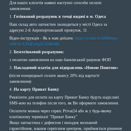
Для нашіх клієнтів наявні наступні способи оплати
замовлення:
1.
Готівковий розрахунок в точці видачі в м. Одеса
Наш склад авто запчастин знаходиться у місті Одеса за
адресую 2-й Аеропортовський провулок, 11
Відео-інструкція - Як к нам доїхати:
https://youtu.be/h6Mrnrp-
wRI?si=LPQEyhg1C5OhOs0r
2.
Безготівковий розрахунок:
з оплатою замовлення на наш банківський рахунок ФОП
3.
Накладений платіж для відправлень «Новою Поштою»
(
після попередньої сплати авансу 20% від вартості
замовлення)
4 .
На карту Приват Банку
Реквізити для оплати на карту Приват Банку будуть надіслані
SMS-кою на телефон після того, як Ви оформите замовлення.
Оплатити можна через сервіс Privat24 або ж у будь-якому
платіжному терміналі "Приват Банку"
Якщо запчастина с дефектом і випадок визнаний
гарантійним, нашим сервісним центром, приймається рішення