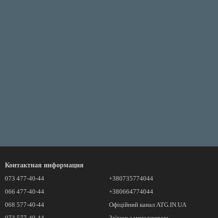
Контактная информация
073 477-40-44
+380735774044
066 477-40-44
+380664774044
068 577-40-44
Офіційний канал ATG.IN.UA
073 577-40-44
Зв'язок з менеджером