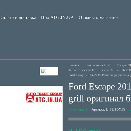
Оплата и доставка
Про ATG.IN.UA
Отзывы о магазине
Обмен и возврат
Пользовательское соглашение
Блог
Главная
Запчасти на Ford
Escape 20
Запчасти кузова Ford Escape 2013-2016 F
Ford Escape 2013-2016 Решетка радиатора 
Ford Escape 20
grill оригинал
В наличии: 1
Артикул: D-FE-F5YZ9