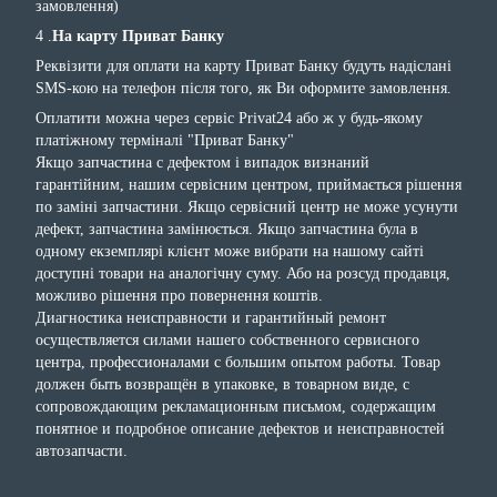
замовлення)
4 .
На карту Приват Банку
Реквізити для оплати на карту Приват Банку будуть надіслані
SMS-кою на телефон після того, як Ви оформите замовлення.
Оплатити можна через сервіс Privat24 або ж у будь-якому
платіжному терміналі "Приват Банку"
Якщо запчастина с дефектом і випадок визнаний
гарантійним, нашим сервісним центром, приймається рішення
по заміні запчастини. Якщо сервісний центр не може усунути
дефект, запчастина замінюється. Якщо запчастина була в
одному екземплярі клієнт може вибрати на нашому сайті
доступні товари на аналогічну суму. Або на розсуд продавця,
можливо рішення про повернення коштів.
Диагностика неисправности и гарантийный ремонт
осуществляется силами нашего собственного сервисного
центра, профессионалами с большим опытом работы. Товар
должен быть возвращён в упаковке, в товарном виде, с
сопровождающим рекламационным письмом, содержащим
понятное и подробное описание дефектов и неисправностей
автозапчасти.