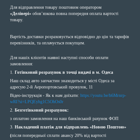
Для відправлення товару поштовим оператором
«Делівері»
обов’язкова повна попередня оплата вартості
товару.
Вартість доставки розраховується відповідно до цін та тарифів
перевізників, та оплачується покупцем.
Для нашіх клієнтів наявні наступні способи оплати
замовлення:
1.
Готівковий розрахунок в точці видачі в м. Одеса
Наш склад авто запчастин знаходиться у місті Одеса за
адресую 2-й Аеропортовський провулок, 11
Відео-інструкція - Як к нам доїхати:
https://youtu.be/h6Mrnrp-
wRI?si=LPQEyhg1C5OhOs0r
2.
Безготівковий розрахунок:
з оплатою замовлення на наш банківський рахунок ФОП
3.
Накладений платіж для відправлень «Новою Поштою»
(
після попередньої сплати авансу 20% від вартості