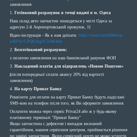
замовлення:
1.
Готівковий розрахунок в точці видачі в м. Одеса
Наш склад авто запчастин знаходиться у місті Одеса за
адресую 2-й Аеропортовський провулок, 11
Відео-інструкція - Як к нам доїхати:
https://youtu.be/h6Mrnrp-
wRI?si=LPQEyhg1C5OhOs0r
2.
Безготівковий розрахунок:
з оплатою замовлення на наш банківський рахунок ФОП
3.
Накладений платіж для відправлень «Новою Поштою»
(
після попередньої сплати авансу 20% від вартості
замовлення)
4 .
На карту Приват Банку
Реквізити для оплати на карту Приват Банку будуть надіслані
SMS-кою на телефон після того, як Ви оформите замовлення.
Оплатити можна через сервіс Privat24 або ж у будь-якому
платіжному терміналі "Приват Банку"
Якщо запчастина с дефектом і випадок визнаний
гарантійним, нашим сервісним центром, приймається рішення
по заміні запчастини. Якщо сервісний центр не може усунути