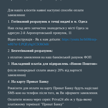
Для нашіх клієнтів наявні наступні способи оплати
замовлення:
1.
Готівковий розрахунок в точці видачі в м. Одеса
Наш склад авто запчастин знаходиться у місті Одеса за
адресую 2-й Аеропортовський провулок, 11
Відео-інструкція - Як к нам доїхати:
https://youtu.be/h6Mrnrp-
wRI?si=LPQEyhg1C5OhOs0r
2.
Безготівковий розрахунок:
з оплатою замовлення на наш банківський рахунок ФОП
3.
Накладений платіж для відправлень «Новою Поштою»
(
після попередньої сплати авансу 20% від вартості
замовлення)
4 .
На карту Приват Банку
Реквізити для оплати на карту Приват Банку будуть надіслані
SMS-кою на телефон після того, як Ви оформите замовлення.
Оплатити можна через сервіс Privat24 або ж у будь-якому
платіжному терміналі "Приват Банку"