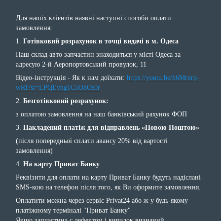
Для нашіх клієнтів наявні наступні способи оплати
замовлення:
1.
Готівковий розрахунок в точці видачі в м. Одеса
Наш склад авто запчастин знаходиться у місті Одеса за
адресую 2-й Аеропортовський провулок, 11
Відео-інструкція - Як к нам доїхати:
https://youtu.be/h6Mrnrp-
wRI?si=LPQEyhg1C5OhOs0r
2.
Безготівковий розрахунок:
з оплатою замовлення на наш банківський рахунок ФОП
3.
Накладений платіж для відправлень «Новою Поштою»
(
після попередньої сплати авансу 20% від вартості
замовлення)
4 .
На карту Приват Банку
Реквізити для оплати на карту Приват Банку будуть надіслані
SMS-кою на телефон після того, як Ви оформите замовлення.
Оплатити можна через сервіс Privat24 або ж у будь-якому
платіжному терміналі "Приват Банку"
Якщо запчастина с дефектом і випадок визнаний