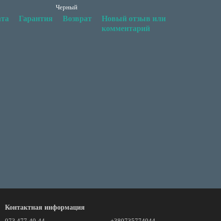
Черный
та
Гарантия
Возврат
Новый отзыв или
комментарий
Контактная информация
073 477-40-44
+380735774044