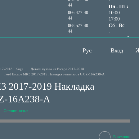
44
Пн - Пт :
10:00–
066 477-40-
44
17:00
Сб - Вс
068 577-40-
44
:
выходной
Перезвонить вам?
Рус
Вход
Ж
017-2018 I Kuga
Детали кузова на Escape 2017-2018
Ford Escape MK3 2017-2019 Накладка телевизора GJ5Z-16A238-A
3 2017-2019 Накладка
5Z-16A238-A
Оставить отзыв
В желания