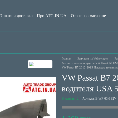
Оплата и доставка
Про ATG.IN.UA
Отзывы о магазине
Обмен и возврат
Пользовательское соглашение
Блог
Главная
Запчасти на Volkswagen
Pa
Запчасти салона и другое VW Passat B7 US
VW Passat B7 2012-2015 Накладка колени 
VW Passat B7 2
водителя USA 
В наличии: 2
Артикул: B-WP-65H-82V