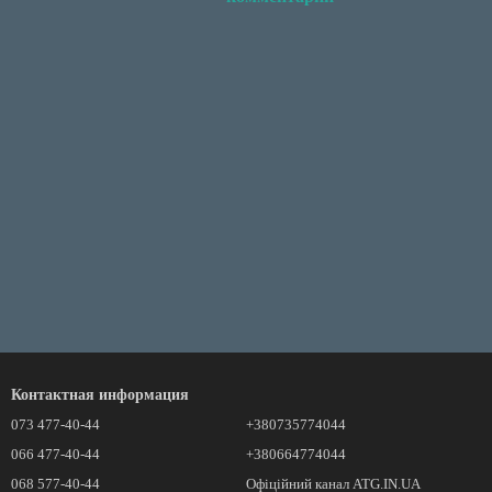
Контактная информация
073 477-40-44
+380735774044
066 477-40-44
+380664774044
068 577-40-44
Офіційний канал ATG.IN.UA