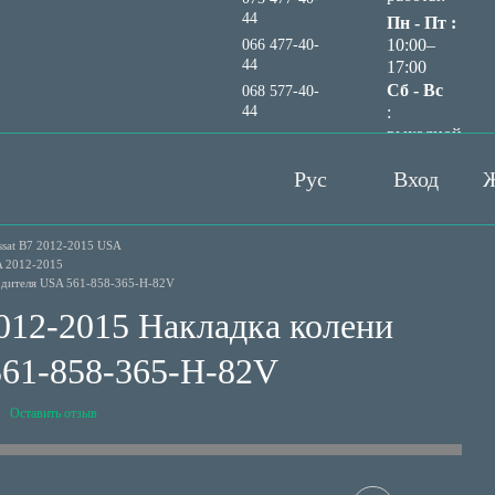
44
Пн - Пт :
10:00–
066 477-40-
44
17:00
Сб - Вс
068 577-40-
44
:
выходной
Перезвонить вам?
Рус
Вход
Ж
ssat B7 2012-2015 USA
A 2012-2015
водителя USA 561-858-365-H-82V
012-2015 Накладка колени
561-858-365-H-82V
Оставить отзыв