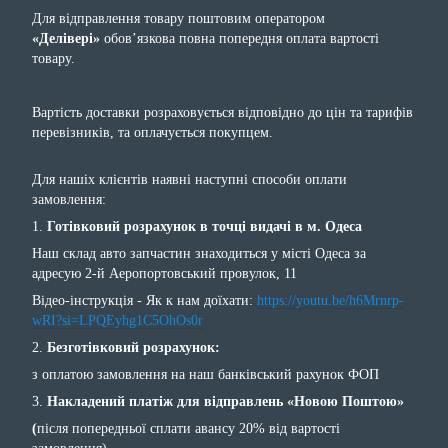
Для відправлення товару поштовим оператором
«Делівері»
обов’язкова повна попередня оплата вартості
товару.
Вартість доставки розраховується відповідно до цін та тарифів
перевізників, та оплачується покупцем.
Для нашіх клієнтів наявні наступні способи оплати
замовлення:
1.
Готівковий розрахунок в точці видачі в м. Одеса
Наш склад авто запчастин знаходиться у місті Одеса за
адресую 2-й Аеропортовський провулок, 11
Відео-інструкція - Як к нам доїхати:
https://youtu.be/h6Mrnrp-
wRI?si=LPQEyhg1C5OhOs0r
2.
Безготівковий розрахунок:
з оплатою замовлення на наш банківський рахунок ФОП
3.
Накладений платіж для відправлень «Новою Поштою»
(
після попередньої сплати авансу 20% від вартості