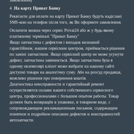
замовлення)
4 .
На карту Приват Банку
Реквізити для оплати на карту Приват Банку будуть надіслані
SMS-кою на телефон після того, як Ви оформите замовлення.
Оплатити можна через сервіс Privat24 або ж у будь-якому
платіжному терміналі "Приват Банку"
Якщо запчастина с дефектом і випадок визнаний
гарантійним, нашим сервісним центром, приймається рішення
по заміні запчастини. Якщо сервісний центр не може усунути
дефект, запчастина замінюється. Якщо запчастина була в
одному екземплярі клієнт може вибрати на нашому сайті
доступні товари на аналогічну суму. Або на розсуд продавця,
можливо рішення про повернення коштів.
Диагностика неисправности и гарантийный ремонт
осуществляется силами нашего собственного сервисного
центра, профессионалами с большим опытом работы. Товар
должен быть возвращён в упаковке, в товарном виде, с
сопровождающим рекламационным письмом, содержащим
понятное и подробное описание дефектов и неисправностей
автозапчасти.