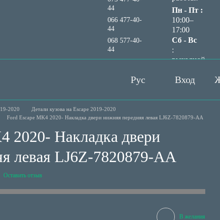
44
Пн - Пт :
10:00–
066 477-40-
44
17:00
Сб - Вс
068 577-40-
44
:
выходной
Перезвонить вам?
Рус
Вход
Ж
019-2020
Детали кузова на Escape 2019-2020
Ford Escape MK4 2020- Накладка двери нижняя передняя левая LJ6Z-7820879-AA
4 2020- Накладка двери
яя левая LJ6Z-7820879-AA
Оставить отзыв
В желания