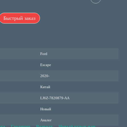
Быстрый заказ
Ford
Escape
2020-
Китай
LJ6Z-7820879-AA
Новый
Аналог
та
Гарантия
Возврат
Новый отзыв или