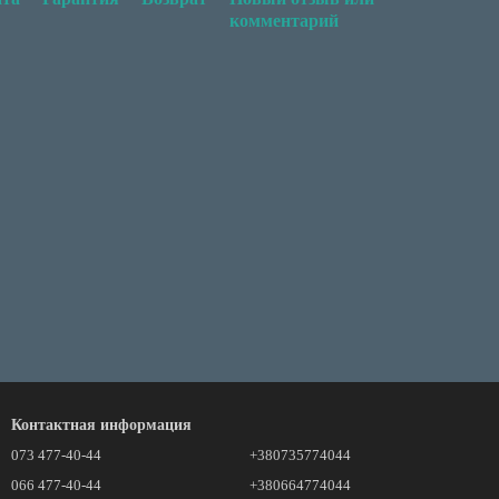
комментарий
Контактная информация
073 477-40-44
+380735774044
066 477-40-44
+380664774044