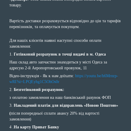
товару.
Вартість доставки розраховується відповідно до цін та тарифів
перевізників, та оплачується покупцем.
Для нашіх клієнтів наявні наступні способи оплати
замовлення:
1.
Готівковий розрахунок в точці видачі в м. Одеса
Наш склад авто запчастин знаходиться у місті Одеса за
адресую 2-й Аеропортовський провулок, 11
Відео-інструкція - Як к нам доїхати:
https://youtu.be/h6Mrnrp-
wRI?si=LPQEyhg1C5OhOs0r
2.
Безготівковий розрахунок:
з оплатою замовлення на наш банківський рахунок ФОП
3.
Накладений платіж для відправлень «Новою Поштою»
(
після попередньої сплати авансу 20% від вартості
замовлення)
4 .
На карту Приват Банку