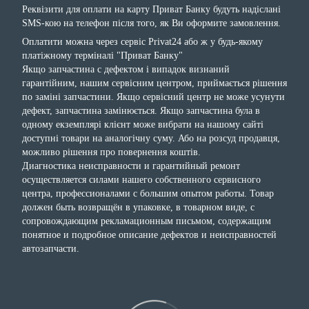
Реквізити для оплати на карту Приват Банку будуть надіслані
SMS-кою на телефон після того, як Ви оформите замовлення.
Оплатити можна через сервіс Privat24 або ж у будь-якому
платіжному терміналі "Приват Банку"
Якщо запчастина с дефектом і випадок визнаний
гарантійним, нашим сервісним центром, приймається рішення
по заміні запчастини. Якщо сервісний центр не може усунути
дефект, запчастина замінюється. Якщо запчастина була в
одному екземплярі клієнт може вибрати на нашому сайті
доступні товари на аналогічну суму. Або на розсуд продавця,
можливо рішення про повернення коштів.
Диагностика неисправности и гарантийный ремонт
осуществляется силами нашего собственного сервисного
центра, профессионалами с большим опытом работы. Товар
должен быть возвращён в упаковке, в товарном виде, с
сопровождающим рекламационным письмом, содержащим
понятное и подробное описание дефектов и неисправностей
автозапчасти.