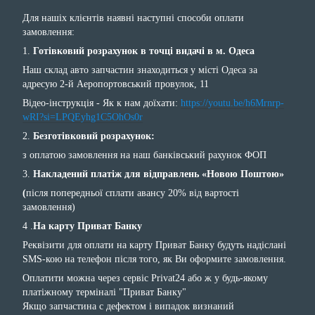
Для нашіх клієнтів наявні наступні способи оплати
замовлення:
1.
Готівковий розрахунок в точці видачі в м. Одеса
Наш склад авто запчастин знаходиться у місті Одеса за
адресую 2-й Аеропортовський провулок, 11
Відео-інструкція - Як к нам доїхати:
https://youtu.be/h6Mrnrp-
wRI?si=LPQEyhg1C5OhOs0r
2.
Безготівковий розрахунок:
з оплатою замовлення на наш банківський рахунок ФОП
3.
Накладений платіж для відправлень «Новою Поштою»
(
після попередньої сплати авансу 20% від вартості
замовлення)
4 .
На карту Приват Банку
Реквізити для оплати на карту Приват Банку будуть надіслані
SMS-кою на телефон після того, як Ви оформите замовлення.
Оплатити можна через сервіс Privat24 або ж у будь-якому
платіжному терміналі "Приват Банку"
Якщо запчастина с дефектом і випадок визнаний