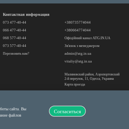
Контактная информация
073 477-40-44
+380735774044
066 477-40-44
+380664774044
068 577-40-44
Офіційний канал ATG.IN.UA
073 577-40-44
Зв'язок з менеджером
admin@atg.in.ua
Перезвонить вам?
vitaliy@atg.in.ua
Малиновский район, Аэропортовский
2-й переулок, 11, Одесса, Украина
Карта проезда
аботы сайта. Вы
Согласиться
вание файлов