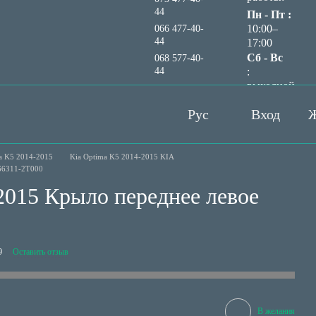
44
Пн - Пт :
10:00–
066 477-40-
44
17:00
Сб - Вс
068 577-40-
44
:
выходной
Перезвонить вам?
Рус
Вход
Ж
a K5 2014-2015
Kia Optima K5 2014-2015 KIA
 66311-2T000
2015 Крыло переднее левое
9
Оставить отзыв
В желания