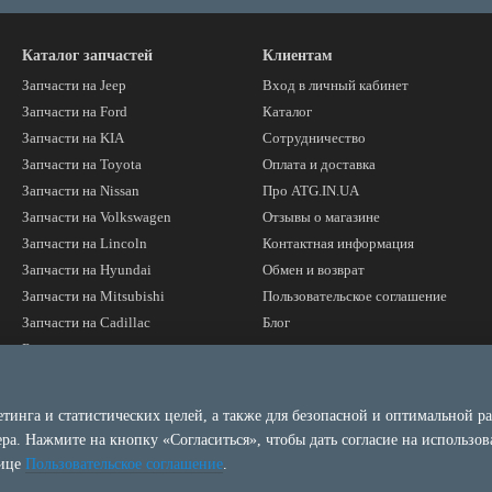
Каталог запчастей
Клиентам
Запчасти на Jeep
Вход в личный кабинет
Запчасти на Ford
Каталог
Запчасти на KIA
Сотрудничество
Запчасти на Toyota
Оплата и доставка
Запчасти на Nissan
Про ATG.IN.UA
Запчасти на Volkswagen
Отзывы о магазине
Запчасти на Lincoln
Контактная информация
Запчасти на Hyundai
Обмен и возврат
Запчасти на Mitsubishi
Пользовательское соглашение
Запчасти на Cadillac
Блог
Бренды
Мы в соцсетях
Запчасти под реализацию
Уценка - запчасти под
етинга и статистических целей, а также для безопасной и оптимальной р
восстановление
ера. Нажмите на кнопку «Согласиться», чтобы дать согласие на использо
нице
Пользовательское соглашение
.