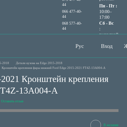
44
Пн - Пт :
10:00–
066 477-40-
44
17:00
Сб - Вс
068 577-40-
44
:
выходной
Перезвонить вам?
Рус
Вход
Ж
5-2018
Детали кузова на Edge 2015-2018
Кронштейн крепления фары нижний Ford Edge 2015-2021 FT4Z-13A004-A
5-2021 Кронштейн крепления
FT4Z-13A004-A
Оставить отзыв
В желания