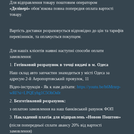
Для відправлення товару поштовим оператором
«Делівері»
обов’язкова повна попередня оплата вартості
товару.
Вартість доставки розраховується відповідно до цін та тарифів
перевізників, та оплачується покупцем.
Для нашіх клієнтів наявні наступні способи оплати
замовлення:
1.
Готівковий розрахунок в точці видачі в м. Одеса
Наш склад авто запчастин знаходиться у місті Одеса за
адресую 2-й Аеропортовський провулок, 11
Відео-інструкція - Як к нам доїхати:
https://youtu.be/h6Mrnrp-
wRI?si=LPQEyhg1C5OhOs0r
2.
Безготівковий розрахунок:
з оплатою замовлення на наш банківський рахунок ФОП
3.
Накладений платіж для відправлень «Новою Поштою»
(
після попередньої сплати авансу 20% від вартості
замовлення)