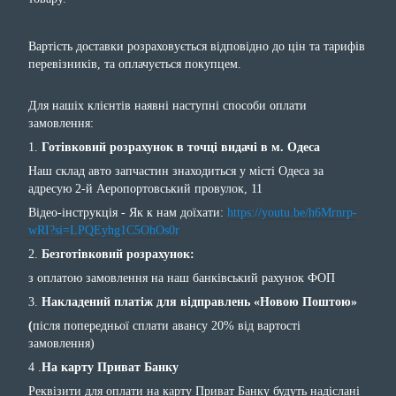
Вартість доставки розраховується відповідно до цін та тарифів
перевізників, та оплачується покупцем.
Для нашіх клієнтів наявні наступні способи оплати
замовлення:
1.
Готівковий розрахунок в точці видачі в м. Одеса
Наш склад авто запчастин знаходиться у місті Одеса за
адресую 2-й Аеропортовський провулок, 11
Відео-інструкція - Як к нам доїхати:
https://youtu.be/h6Mrnrp-
wRI?si=LPQEyhg1C5OhOs0r
2.
Безготівковий розрахунок:
з оплатою замовлення на наш банківський рахунок ФОП
3.
Накладений платіж для відправлень «Новою Поштою»
(
після попередньої сплати авансу 20% від вартості
замовлення)
4 .
На карту Приват Банку
Реквізити для оплати на карту Приват Банку будуть надіслані