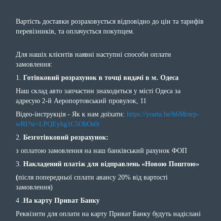
Вартість доставки розраховується відповідно до цін та тарифів
перевізників, та оплачується покупцем.
Для нашіх клієнтів наявні наступні способи оплати
замовлення:
1.
Готівковий розрахунок в точці видачі в м. Одеса
Наш склад авто запчастин знаходиться у місті Одеса за
адресую 2-й Аеропортовський провулок, 11
Відео-інструкція - Як к нам доїхати:
https://youtu.be/h6Mrnrp-
wRI?si=LPQEyhg1C5OhOs0r
2.
Безготівковий розрахунок:
з оплатою замовлення на наш банківський рахунок ФОП
3.
Накладений платіж для відправлень «Новою Поштою»
(
після попередньої сплати авансу 20% від вартості
замовлення)
4 .
На карту Приват Банку
Реквізити для оплати на карту Приват Банку будуть надіслані