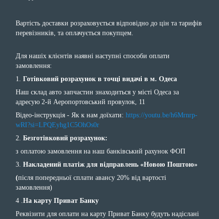
Вартість доставки розраховується відповідно до цін та тарифів
перевізників, та оплачується покупцем.
Для нашіх клієнтів наявні наступні способи оплати
замовлення:
1.
Готівковий розрахунок в точці видачі в м. Одеса
Наш склад авто запчастин знаходиться у місті Одеса за
адресую 2-й Аеропортовський провулок, 11
Відео-інструкція - Як к нам доїхати:
https://youtu.be/h6Mrnrp-
wRI?si=LPQEyhg1C5OhOs0r
2.
Безготівковий розрахунок:
з оплатою замовлення на наш банківський рахунок ФОП
3.
Накладений платіж для відправлень «Новою Поштою»
(
після попередньої сплати авансу 20% від вартості
замовлення)
4 .
На карту Приват Банку
Реквізити для оплати на карту Приват Банку будуть надіслані