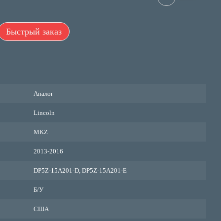
Быстрый заказ
Аналог
Lincoln
MKZ
2013-2016
DP5Z-15A201-D, DP5Z-15A201-E
Б/У
США