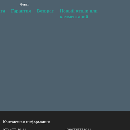
Левая
та
Гарантия
Возврат
Новый отзыв или
комментарий
Контактная информация
073 477-40-44
+380735774044