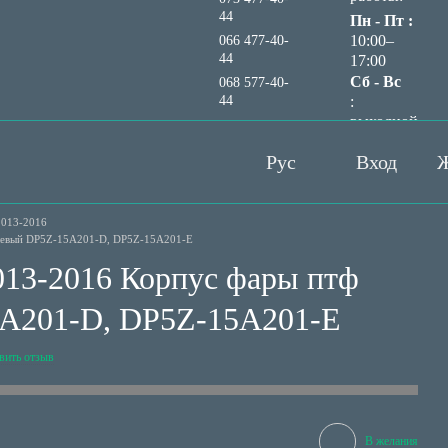
44
Пн - Пт :
10:00–
066 477-40-
44
17:00
Сб - Вс
068 577-40-
44
:
выходной
Перезвонить вам?
Рус
Вход
Ж
013-2016
 левый DP5Z-15A201-D, DP5Z-15A201-E
013-2016 Корпус фары птф
A201-D, DP5Z-15A201-E
вить отзыв
В желания