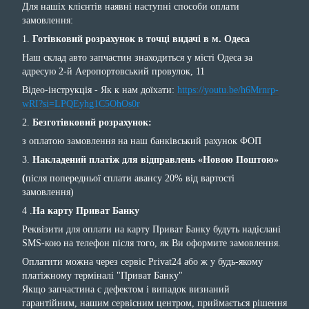
Для нашіх клієнтів наявні наступні способи оплати
замовлення:
1.
Готівковий розрахунок в точці видачі в м. Одеса
Наш склад авто запчастин знаходиться у місті Одеса за
адресую 2-й Аеропортовський провулок, 11
Відео-інструкція - Як к нам доїхати:
https://youtu.be/h6Mrnrp-
wRI?si=LPQEyhg1C5OhOs0r
2.
Безготівковий розрахунок:
з оплатою замовлення на наш банківський рахунок ФОП
3.
Накладений платіж для відправлень «Новою Поштою»
(
після попередньої сплати авансу 20% від вартості
замовлення)
4 .
На карту Приват Банку
Реквізити для оплати на карту Приват Банку будуть надіслані
SMS-кою на телефон після того, як Ви оформите замовлення.
Оплатити можна через сервіс Privat24 або ж у будь-якому
платіжному терміналі "Приват Банку"
Якщо запчастина с дефектом і випадок визнаний
гарантійним, нашим сервісним центром, приймається рішення