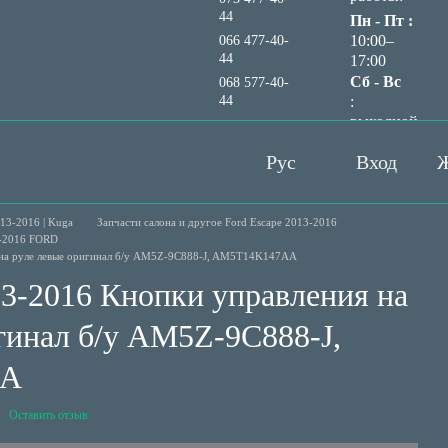
44
Пн - Пт :
10:00–
066 477-40-
44
17:00
Сб - Вс
068 577-40-
44
:
выходной
Перезвонить вам?
Рус
Вход
Ж
13-2016 | Kuga
Запчасти салона и другое Ford Escape 2013-2016
3-2016 FORD
я на руле левые оригинал б/у AM5Z-9C888-J, AM5T14K147AA
13-2016 Кнопки управления на
гинал б/у AM5Z-9C888-J,
AA
Оставить отзыв