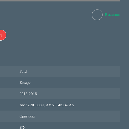
В желания
я
Ford
Escape
2013-2016
AM5Z-9C888-J, AM5T14K147AA
Оригинал
Б/У