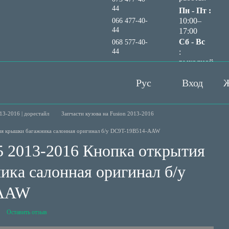
44
Пн - Пт :
10:00–
066 477-40-
44
17:00
Сб - Вс
068 577-40-
44
:
выходной
Перезвонить вам?
Рус
Вход
Ж
13-2016 | дорестайл
Запчасти кузова на Fusion 2013-2016
тия крышки багажника салонная оригинал б/у DC9T-19B514-AAW
5 2013-2016 Кнопка открытия
ка салонная оригинал б/у
-AAW
Оставить отзыв