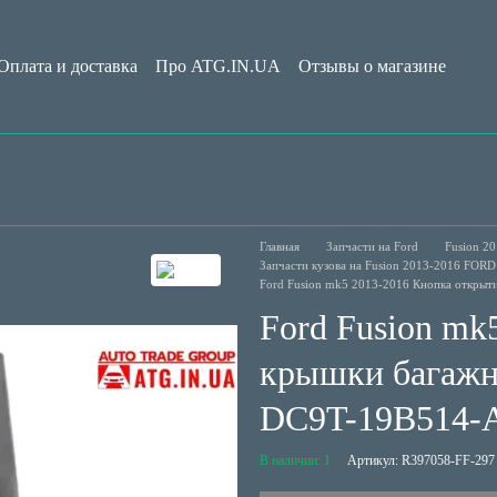
Оплата и доставка
Про ATG.IN.UA
Отзывы о магазине
Обмен и возврат
Пользовательское соглашение
Блог
Главная
Запчасти на Ford
Fusion 20
Запчасти кузова на Fusion 2013-2016 FORD
Ford Fusion mk5 2013-2016 Кнопка откры
Ford Fusion mk
крышки багажни
DC9T-19B514
В наличии: 1
Артикул: R397058-FF-297