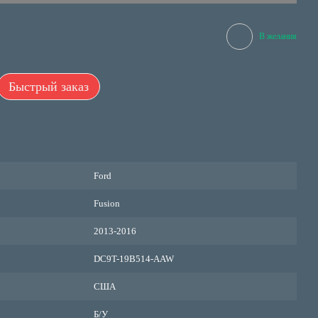
В желания
Быстрый заказ
Ford
Fusion
2013-2016
DC9T-19B514-AAW
США
Б/У